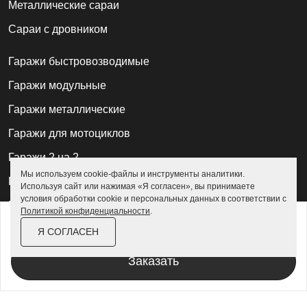
Металлические сараи
Сараи с дровником
Гаражи быстровозводимые
Гаражи модульные
Гаражи металлические
Гаражи для мотоциклов
Гаражи 2 на 2
Мы используем cookie-файлы и инструменты аналитики.
Гаражи для квадроциклов
Используя сайт или нажимая «Я согласен», вы принимаете
условия обработки cookie и персональных данных в соответствии с
Гаражи 4 на 4
Политикой конфиденциальности
.
от
94 800 ₽
109 100 ₽
Гаражи из профлиста
Я СОГЛАСЕН
За изделие в цинке
Гаражи для велосипедов
Заказать
Шкафы в паркинг