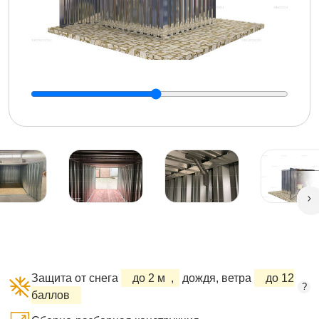
Защита от снега
до 2 м
,
дождя, ветра
до 12
?
баллов