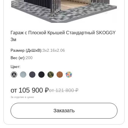
Гараж с Плоской Крышей Стандартный SKOGGY
3м
Размер (ДxШxВ):
3х2.16х2.06
Вес (кг):
200
Цвет:
от
105 900 ₽
121 800 ₽
За изделие в цинке
Заказать