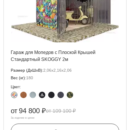
Гараж для Мопедов с Плоской Крышей
Стандартный SKOGGY 2м
Размер (ДxШxВ):
2,06х2,16х2,06
Вес (кг):
180
Цвет:
от
94 800 ₽
109 100 ₽
За изделие в цинке