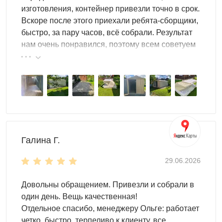
эстетичной.
изготовления, контейнер привезли точно в срок.
Вскоре после этого приехали ребята-сборщики,
Выбирая тип конструкции, обратите внимание на
быстро, за пару часов, всё собрали. Результат
особенность усиленных моделей. Они имеют
нам очень понравился, поэтому всем советуем
дополнительные ребра жесткости
, которые придают
эту фирму.
гаражу высокую прочность.
Сверху легко установить
еще 2-3 контейнера
, и конструкция все выдержит!
Чем просторнее гараж, тем больше внутри места для
техники и оборудования. При желании здесь также
можно разместить:
садовые принадлежности
Галина Г.
строительные инструменты
мебель
29.06.2026
строительные материалы
велосипеды и мототехнику
Довольны обращением. Привезли и собрали в
один день. Вещь качественная!
И это еще не все, что можно хранить в гараже для
Отдельное спасибо, менеджеру Ольге: работает
техники. С системами хранения организовать
четко, быстро, терпеливо к клиенту, все