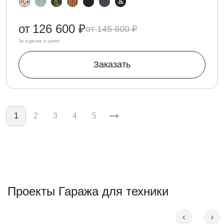
от
126 600 ₽
145 600 ₽
За изделие в цинке
Заказать
Нумерация страниц
1
2
3
4
5
Проекты Гаража для техники