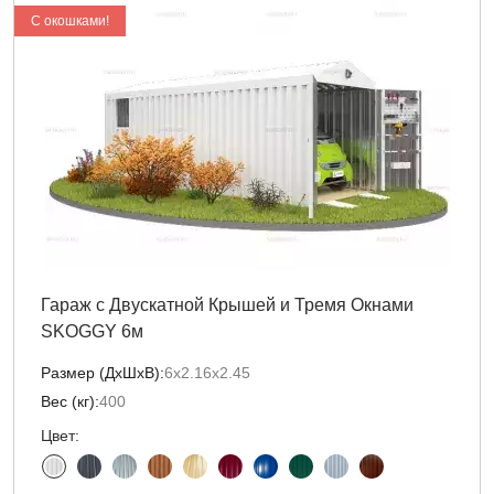
C окошками!
Гараж с Двускатной Крышей и Тремя Окнами
SKOGGY 6м
Размер (ДxШxВ):
6х2.16х2.45
Вес (кг):
400
Цвет: