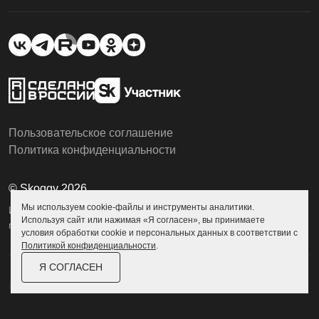
Пользовательское соглашение
Политика конфиденциальности
© Skoggy 2026
Мы используем cookie-файлы и инструменты аналитики.
Информация на сайте не является
Используя сайт или нажимая «Я согласен», вы принимаете
публичной офертой
условия обработки cookie и персональных данных в соответствии с
Политикой конфиденциальности
.
Я СОГЛАСЕН
Разработка сайта
Zexler.ru