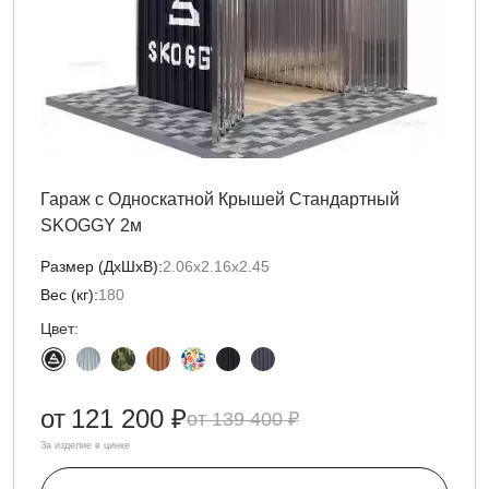
Гараж с Односкатной Крышей Стандартный
SKOGGY 2м
Размер (ДxШxВ):
2.06х2.16х2.45
Вес (кг):
180
Цвет:
от
121 200 ₽
139 400 ₽
За изделие в цинке