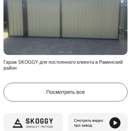
гаража выдерживает нагрузку до 500 кг на 1 квадратный
метр.
При желании клиента, контейнер можно оборудовать
распашными воротами или рольставнями.
Дополнения:
Калитка – 1 м,
Световое окно из поликарбонатного литого
Гараж SKOGGY для постоянного клиента в Раменский
пластика толщиной 2 мм,
район
Пандусы,
Упоры для ворот,
Антивандальный засов,
Посмотреть все
Освещение на солнечных батареях,
Системы хранения (прямой стеллаж, система
хранения для инвентаря, инструментальная
панель),
Велосипедная стойка,
Система хранения для шин