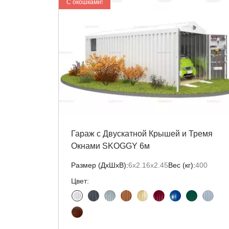
C окошками!
Гараж с Двускатной Крышей и Тремя
Окнами SKOGGY 6м
Размер (ДxШxВ):
6х2.16х2.45
Вес (кг):
400
Цвет: