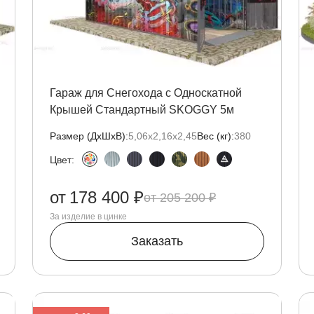
Гараж для Снегохода с Односкатной
Крышей Стандартный SKOGGY 5м
Размер (ДxШxВ):
5,06х2,16х2,45
Вес (кг):
380
Цвет:
от
178 400 ₽
205 200 ₽
За изделие в цинке
Заказать