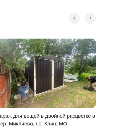
араж для вещей в двойной расцветке в
Гараж д
ер. Микляево, г.о. Клин, МО
в дер. З