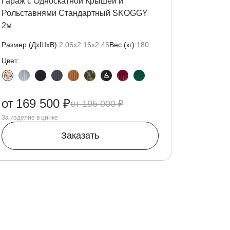
Гараж с Односкатной Крышей и
Рольставнями Стандартный SKOGGY
2м
Размер (ДxШxВ):
2.06х2.16х2.45
Вес (кг):
180
Цвет:
от
169 500 ₽
195 000 ₽
За изделие в цинке
Заказать