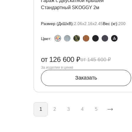
Гараж с Двускатной Крышей
Стандартный SKOGGY 2м
Размер (ДxШxВ):
2.06х2.16х2.45
Вес (кг):
200
Цвет:
от
126 600 ₽
145 600 ₽
За изделие в цинке
Заказать
Нумерация страниц
1
2
3
4
5