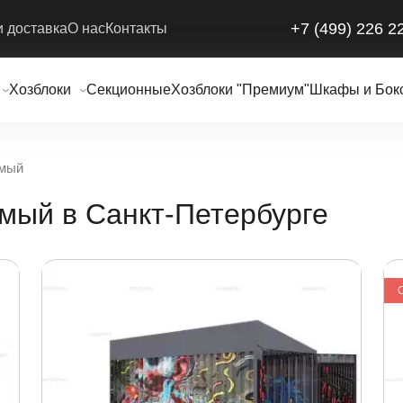
+7 (499) 226 2
и доставка
О нас
Контакты
Хозблоки
Секционные
Хозблоки "Премиум"
Шкафы и Бок
имый
мый в Санкт-Петербурге