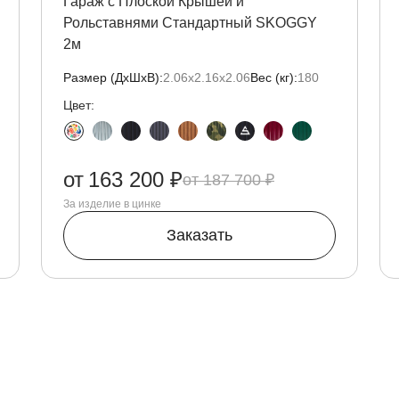
Гараж с Плоской Крышей и
Рольставнями Стандартный SKOGGY
2м
Размер (ДxШxВ):
2.06х2.16х2.06
Вес (кг):
180
Цвет:
от
163 200 ₽
187 700 ₽
За изделие в цинке
Заказать