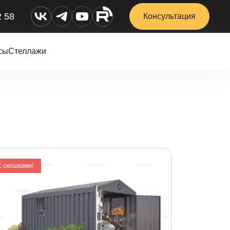
2 58
Консультация
сы
Стеллажи
С окошками!