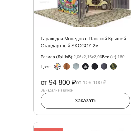
Гараж для Мопедов с Плоской Крышей
Стандартный SKOGGY 2м
Размер (ДxШxВ):
2,06х2,16х2,06
Вес (кг):
180
Цвет:
от
94 800 ₽
109 100 ₽
За изделие в цинке
Заказать