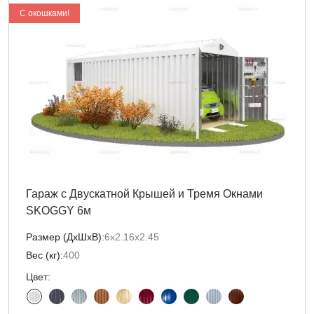
C окошками!
Гараж с Двускатной Крышей и Тремя Окнами
SKOGGY 6м
Размер (ДxШxВ):
6х2.16х2.45
Вес (кг):
400
Цвет: