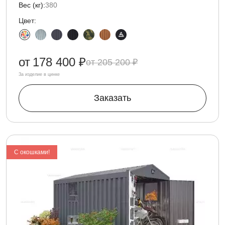
Вес (кг):
380
Цвет:
от
178 400 ₽
205 200 ₽
За изделие в цинке
Заказать
С окошками!