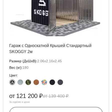
Гараж с Односкатной Крышей Стандартный
SKOGGY 2м
Размер (ДxШxВ):
2.06х2.16х2.45
Вес (кг):
180
Цвет:
от
121 200 ₽
139 400 ₽
За изделие в цинке