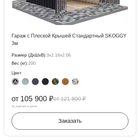
Гараж с Плоской Крышей Стандартный SKOGGY
3м
Размер (ДxШxВ):
3х2.16х2.06
Вес (кг):
200
Цвет:
от
105 900 ₽
121 800 ₽
За изделие в цинке
Заказать