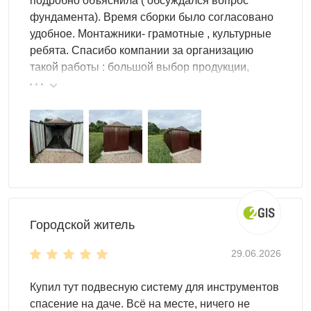
подробно объяснила ( обсуждался вопрос
фундамента). Время сборки было согласовано
удобное. Монтажники- грамотные , культурные
ребята. Спасибо компании за организацию
такой работы : большой выбор продукции,
реальные цены.
Выбор дизайна
При заказе дачного гаража можно выбрать из
множества
цветовых решений
:
без окрашивания в цинковом цвете;
в оттенке из каталога RAL;
Городской житель
в комбинированной или расцветке «под дерево»;
с нанесением логотипа, иллюстрации и даже
29.06.2026
фотографии – для этого необходимо иметь четкое
исходное изображение в хорошем разрешении.
Купил тут подвесную систему для инструментов
спасение на даче. Всё на месте, ничего не