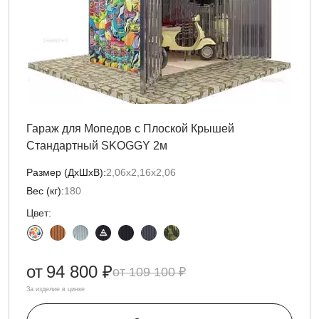
Гараж для Мопедов с Плоской Крышей
Стандартный SKOGGY 2м
Размер (ДxШxВ):
2,06х2,16х2,06
Вес (кг):
180
Цвет:
от
94 800 ₽
109 100 ₽
За изделие в цинке