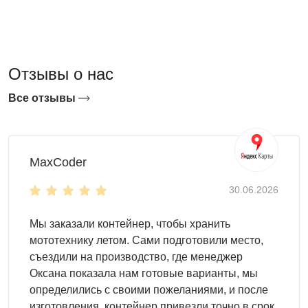
Отзывы о нас
Как выбрать дачный гараж:
Все отзывы
Доступно несколько вариантов габаритов:
ширина
– 3 м, 3,5 м, 4,22 м;
MaxCoder
длина
– 3 м, 4 м, 5 м, 6 м и далее;
высота
– 2,45 м, 2,69 м.
30.06.2026
От длины корпуса гаража напрямую зависит количество
полезного пространства внутри. Но даже в небольшом
Мы заказали контейнер, чтобы хранить
строении помимо автомобиля можно разместить массу
мототехнику летом. Сами подготовили место,
нужных вещей:
съездили на производство, где менеджер
Оксана показала нам готовые варианты, мы
оборудование;
определились с своими пожеланиями, и после
станки;
изготовления, контейнер привезли точно в срок.