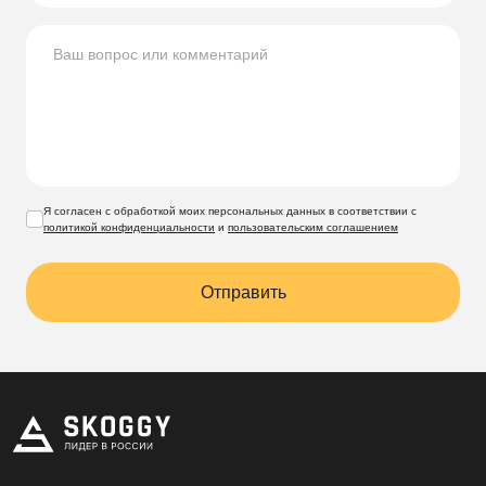
элементы из такого же материала.
В местах соединения рёбер жёсткости стен и крыши
внутри устанавливается кронштейн из оцинкованной
холоднокатаной стали 2 мм.
Модули стен и крыши соединяются между собой
болтами М8, стен и пола – саморезами с буром под
металл.
Я согласен с обработкой моих персональных данных в соответствии с
политикой конфиденциальности
и
пользовательским соглашением
Подробнее узнать о гаражах SKOGGY, их
доставке и установке вы можете
здесь
.
Отправить