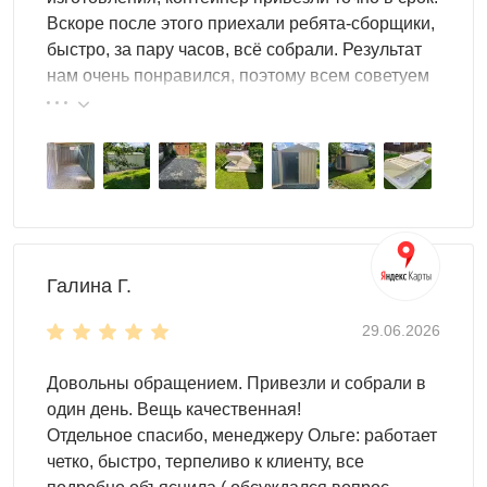
стройматериалы;
Вскоре после этого приехали ребята-сборщики,
мототехнику, квадроцикл, велосипед;
быстро, за пару часов, всё собрали. Результат
детские игрушки, бассейн, качели.
нам очень понравился, поэтому всем советуем
эту фирму.
Чтобы гараж на дачном участке стал максимально
эргономичным, по желанию он дополнительно
оборудуется
системами хранения инвентаря или
шин
, прямыми стеллажами, инструментальными
панелями, велосипедной стойкой.
Также для удобства в гаражах SKOGGY
устанавливаются пандусы и упоры для ворот,
Галина Г.
антивандальный засов, освещение на солнечных
29.06.2026
батареях. Для естественного источника света при
изготовлении можно предусмотреть одно или несколько
Довольны обращением. Привезли и собрали в
окон из поликарбонатного литого пластика толщиной 2
один день. Вещь качественная!
мм.
Отдельное спасибо, менеджеру Ольге: работает
четко, быстро, терпеливо к клиенту, все