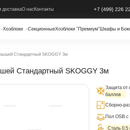
+7 (499) 226 2
и доставка
О нас
Контакты
Хозблоки
Секционные
Хозблоки "Премиум"
Шкафы и Бок
 Крышей Стандартный SKOGGY 3м
рышей Стандартный SKOGGY 3м
Защита от 
баллов
Сборно-раз
Пол OSB с 
Сталь 0,5