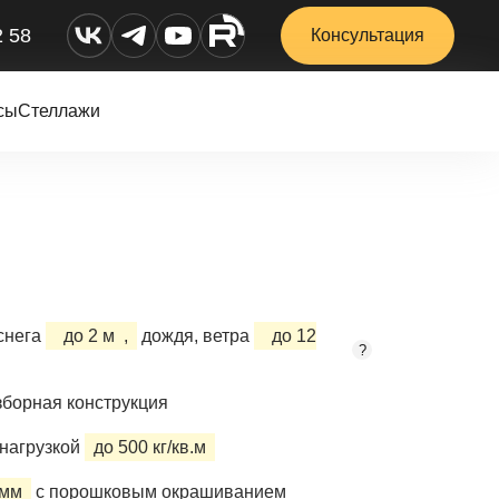
2 58
Консультация
сы
Стеллажи
снега
до 2 м
,
дождя, ветра
до 12
?
борная конструкция
нагрузкой
до 500 кг/кв.м
 мм
с порошковым окрашиванием