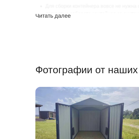
Для сборки контейнера вовсе не нужна 
легкостью соберете контейнер за счит
Читать далее
А вместе с напарником работать и быстр
Вам
не потребуется фундамент
. Все,
Цикличность сборки-разборки
Еще одна отличительная черта хозблок
цикла!
Вы можете быть уверены в сохранности
Фотографии от наших
Контейнер всегда можно выгодно продат
На все случаи жизни
Используйте контейнер где угодно! Его можн
на даче
на строительной площадке
на производственном объекте
Что можно хранить в контейнере? Да абсолю