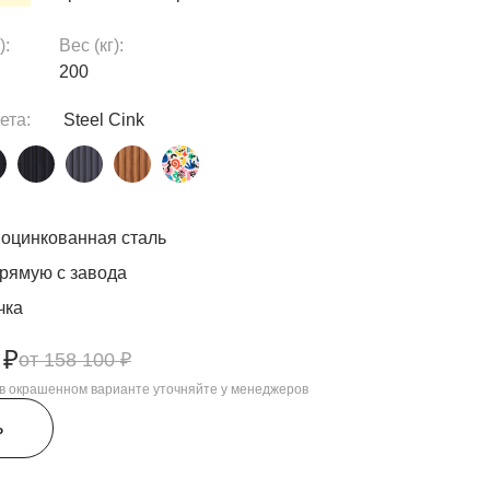
):
Вес (кг):
200
ета:
Steel Cink
оцинкованная сталь
рямую с завода
чка
 ₽
158 100 ₽
, в окрашенном варианте уточняйте у менеджеров
ь