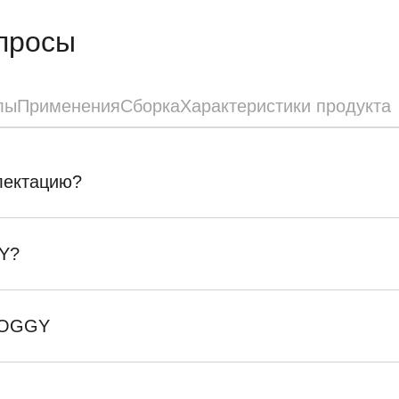
просы
лы
Применения
Сборка
Характеристики продукта
плектацию?
Y?
SKOGGY