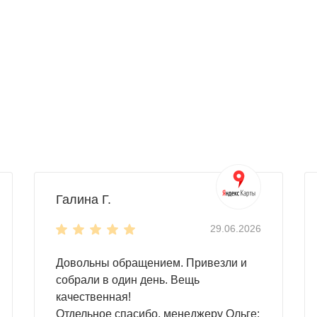
о поместится, и даже больше! Без проблем размещайте здес
вает надежную защиту при любых погодных условиях.
удобный доступ к внутреннему пространству.
ной
(поставляется в комплекте).
AL. Но также доступны другие, нестандартные, цвета RAL
Галина Г.
29.06.2026
Довольны обращением. Привезли и
собрали в один день. Вещь
качественная!
Отдельное спасибо, менеджеру Ольге: