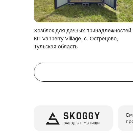
спортивное оборудование
домашние заготовки
инструменты для работы
мототехнику и многое другое
я в
Хозблок для дачных принадлежностей 
КП Vanberry Village, с. Острецово,
Дизайн и внутренняя организация
Тульская область
Хотите, чтобы контейнер не только выполнял
базовую расцветку (оцинкованная сталь
одну из расцветок палитры RAL
нанесение печати
Организуйте внутреннее пространство так, ч
полки и шкафы
стеллажи и паллеты
ящики и крючки для инструментов
Особенности модели