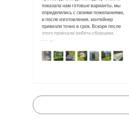
показала нам готовые варианты, мы
определились с своими пожеланиями,
и после изготовления, контейнер
привезли точно в срок. Вскоре после
этого приехали ребята-сборщики,
быстро, за пару часов, всё собрали.
Результат нам очень понравился,
поэтому всем советуем эту фирму.
Для монтажа контейнеров SKOGGY не требу
расстановки: