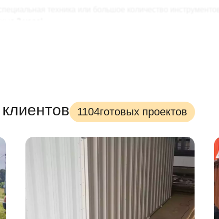
специальная техника или большое количество инструментов.
анные
2 часа
!
ее, и веселее!
 что нужно – более-менее ровная поверхность.
а –
цикличность сборки
. Собирайте и разбирайте контейне
 эксплуатационных свойств. Даже после
5 лет
усиленного и
 клиентов
1104
готовых проектов
ь. Однако не стоит торопиться: ему всегда можно найти д
о установить:
тно все! Разместите внутри: