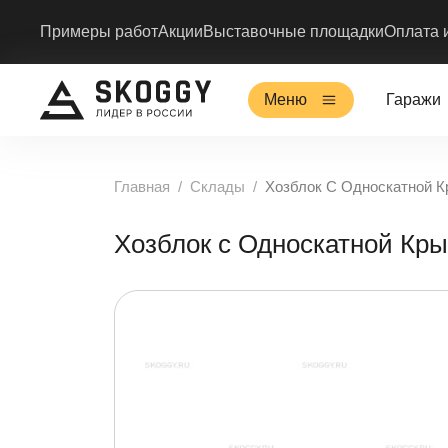
Примеры работ
Акции
Выставочные площадки
Оплата 
Меню
Гаражи
Главная
Склады
Хозблок С Односкатной
Хозблок с Односкатной К