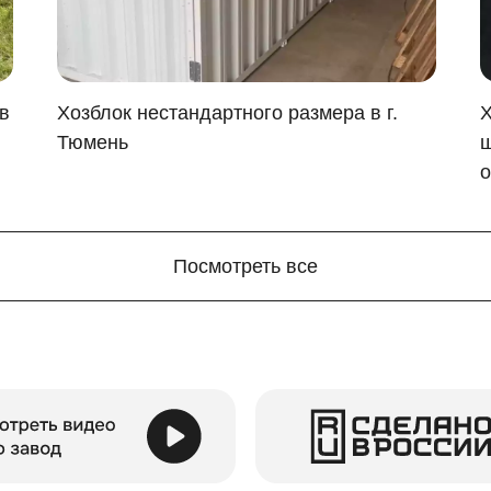
в
Хозблок нестандартного размера в г.
Х
Тюмень
ш
о
 свои функции, но и радовал глаз? Выбирайте дизайн на св
)
Посмотреть все
тобы точно поместилось все. Для этого можно установить в