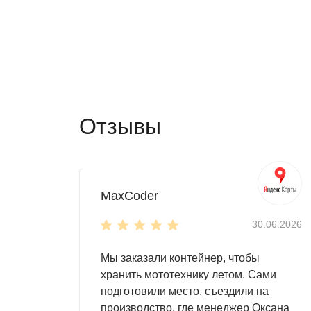
Длина корпуса – 3 м
. Все нужное точн
рабочие инструменты и многое другое.
Прочная
односкатная крыша
обеспечи
Торцевая дверь
контейнера открывает 
Настил пола -
OSB плита 18 мм толщи
Высота односкатной крыши
Отзывы
высота в коньке - 2,45 м
высота у основания крыши - 2,06 м
Цвет можно выбрать любой из стандартных R
MaxCoder
30.06.2026
Мы заказали контейнер, чтобы
хранить мототехнику летом. Сами
подготовили место, съездили на
производство, где менеджер Оксана