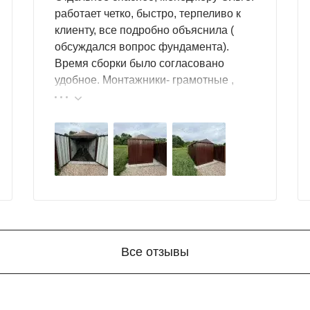
работает четко, быстро, терпеливо к
клиенту, все подробно объяснила (
обсуждался вопрос фундамента).
Время сборки было согласовано
удобное. Монтажники- грамотные ,
культурные ребята. Спасибо компании
за организацию такой работы :
большой выбор продукции, реальные
цены.
ется подготовка фундамента, достаточно установить фунд
Все отзывы