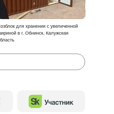
озблок для хранения с увеличенной
Хозблок
ириной в г. Обнинск, Калужская
Петровс
бласть
ой вкус:
 контейнере: