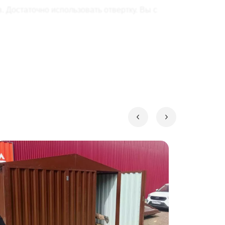
 Достаточно использовать отвертку. Вы с
р, он не испортится даже после 100-ого
спользования!
остойное применение.