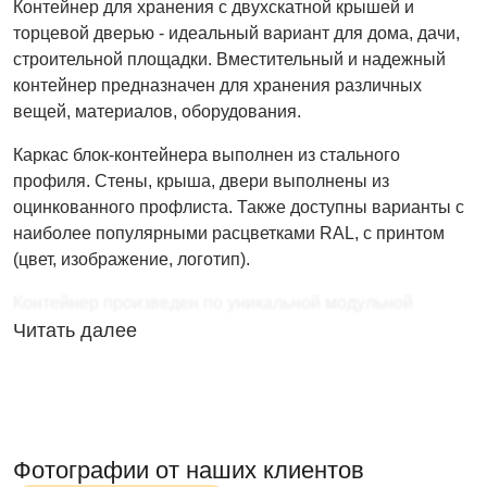
Контейнер для хранения с двухскатной крышей и
торцевой дверью - идеальный вариант для дома, дачи,
строительной площадки. Вместительный и надежный
контейнер предназначен для хранения различных
вещей, материалов, оборудования.
Каркас блок-контейнера выполнен из стального
профиля. Стены, крыша, двери выполнены из
оцинкованного профлиста. Также доступны варианты с
наиболее популярными расцветками RAL, с принтом
(цвет, изображение, логотип).
Контейнер произведен по уникальной модульной
технологии. Сооружение можно быстро собрать и
Читать далее
разобрать, не используя специальный инструмент и
технику. Для установки контейнера не требуется
фундамент, достаточно наличие ровной поверхности.
Фотографии от наших клиентов