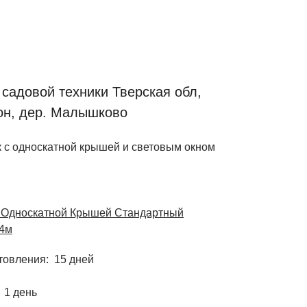
 садовой техники Тверская обл,
он, дер. Малышково
к с односкатной крышей и световым окном
с Односкатной Крышей Стандартный
4м
отовления
15 дней
1 день