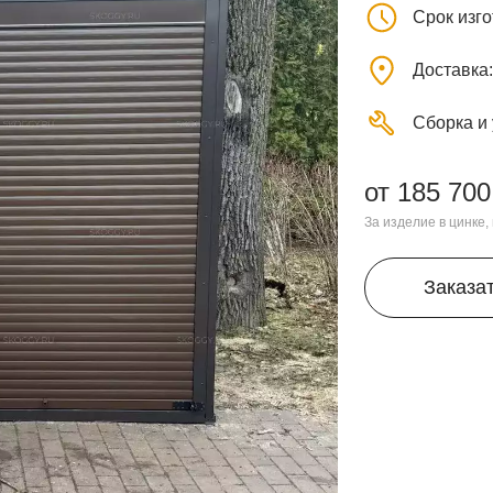
Срок изг
Доставка
Сборка и
от 185 700
За изделие в цинке
Заказа