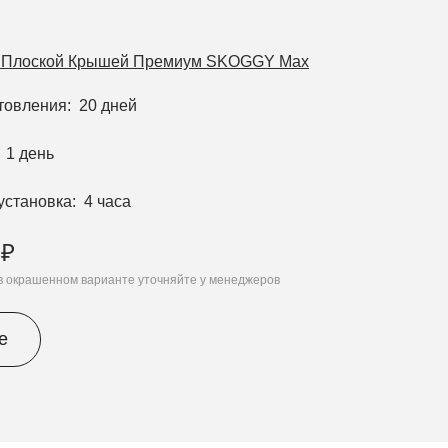
с Плоской Крышей Премиум SKOGGY Max
отовления
20 дней
1 день
установка
4 часа
 ₽
 в окрашенном варианте уточняйте у менеджеров
е