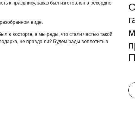
ть к празднику, заказ был изготовлен в рекордно
С
г
 разобранном виде.
м
ыл в восторге, а мы рады, что стали частью такой
подарка, не правда ли? Будем рады воплотить в
п
П