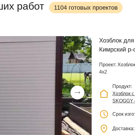
ших работ
1104 готовых проектов
Хозблок для
Кимрский р-
Проект: Хозбло
4х2
Продукт
Хозблок 
SKOGGY 
Срок изг
Доставка