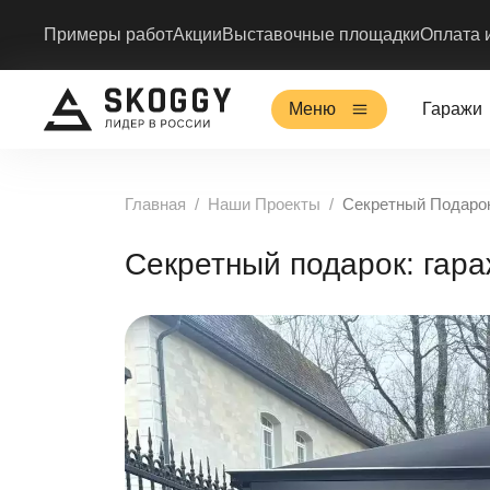
Примеры работ
Акции
Выставочные площадки
Оплата 
Меню
Гаражи
Главная
Наши Проекты
Секретный Подарок
Секретный подарок: гара