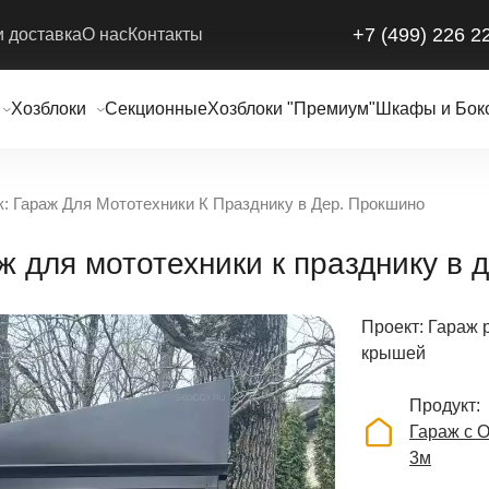
+7 (499) 226 2
и доставка
О нас
Контакты
Хозблоки
Секционные
Хозблоки "Премиум"
Шкафы и Бок
: Гараж Для Мототехники К Празднику в Дер. Прокшино
ж для мототехники к празднику в 
Проект: Гараж 
крышей
Продукт
Гараж с 
3м