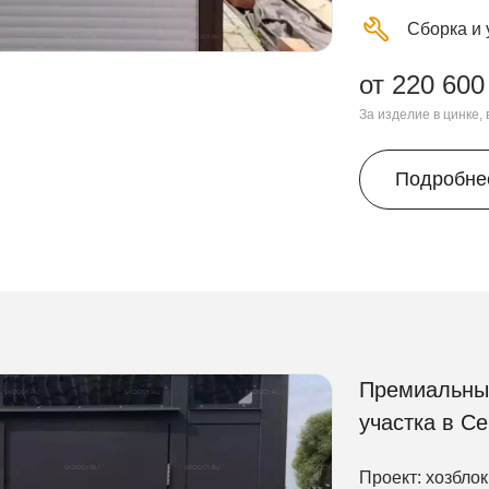
Сборка и 
от 220 600
За изделие в цинке,
Подробне
Премиальный
участка в С
Проект: хозблок