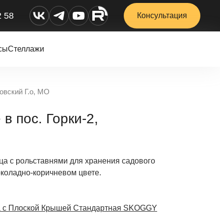
2 58
Консультация
сы
Стеллажи
овский Г.о, МО
в пос. Горки-2,
ца с рольставнями для хранения садового
коладно-коричневом цвете.
 с Плоской Крышей Стандартная SKOGGY