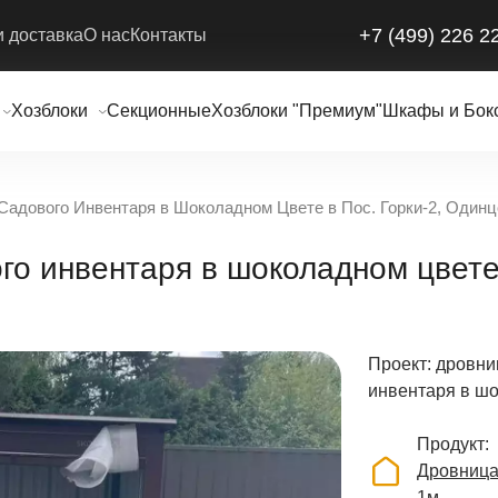
+7 (499) 226 2
и доставка
О нас
Контакты
Хозблоки
Секционные
Хозблоки "Премиум"
Шкафы и Бок
Садового Инвентаря в Шоколадном Цвете в Пос. Горки-2, Одинц
го инвентаря в шоколадном цвете 
Проект: дровни
инвентаря в шо
Продукт
Дровница
1м