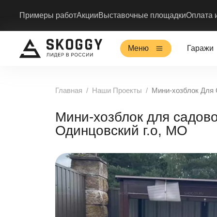
Примеры работ
Акции
Выставочные площадки
Оплата 
Меню
Гаражи
Главная
Наши Проекты
Мини-хозблок Для 
Мини-хозблок для садово
Одинцовский г.о, МО