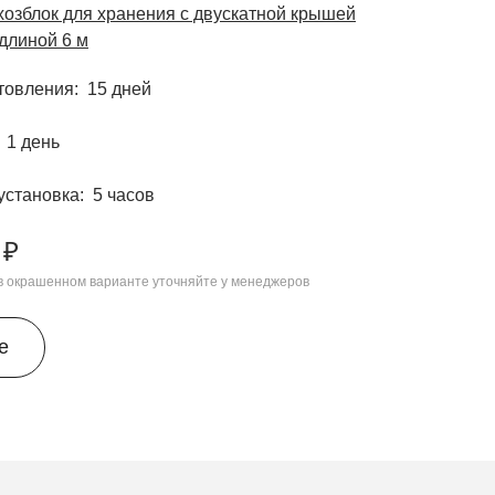
озблок для хранения с двускатной крышей
линой 6 м
отовления
15 дней
1 день
установка
5 часов
 ₽
 в окрашенном варианте уточняйте у менеджеров
е