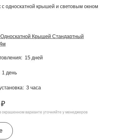
к с односкатной крышей и световым окном
с Односкатной Крышей Стандартный
4м
отовления
15 дней
1 день
установка
3 часа
 ₽
 в окрашенном варианте уточняйте у менеджеров
е