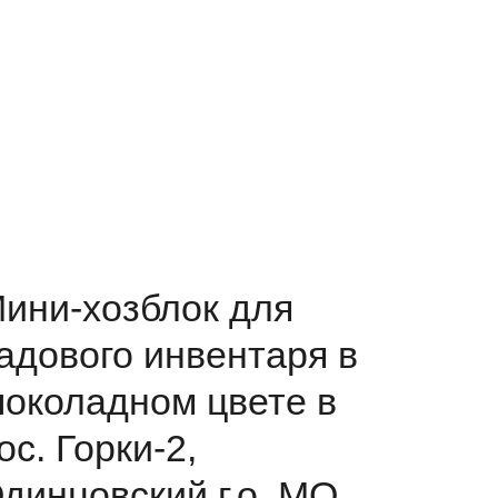
ини-хозблок для
адового инвентаря в
околадном цвете в
ос. Горки-2,
динцовский г.о, МО