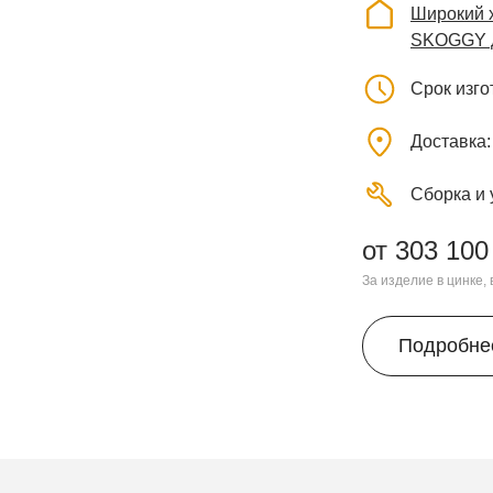
Широкий х
SKOGGY д
Срок изг
Доставка
Сборка и 
от 303 100
За изделие в цинке,
Подробне