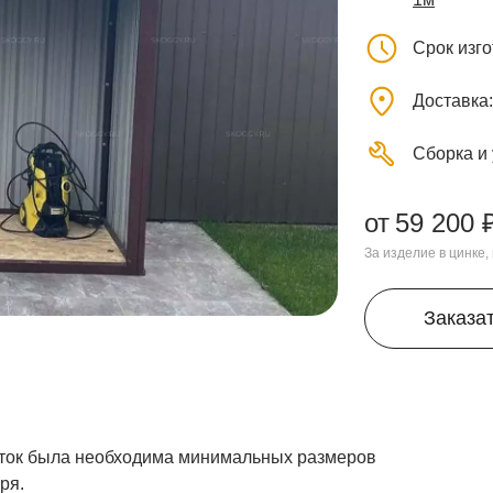
Срок изг
Доставка
Сборка и
от
59 200 
За изделие в цинке
Заказа
асток была необходима минимальных размеров
ря.