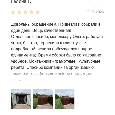
инструменты
Галина Г.
мебель
29.06.2026
материалы для строительства
велосипеды и мототехнику
Довольны обращением. Привезли и собрали в
Внутри контейнера удобно
хранить абсолютно все
. ?
один день. Вещь качественная!
Для того, чтобы правильно организовать внутреннее
Отдельное спасибо, менеджеру Ольге: работает
пространство, можно использовать различные системы:
четко, быстро, терпеливо к клиенту, все
стеллажи, шкафы, полки и т.д.
подробно объяснила ( обсуждался вопрос
фундамента). Время сборки было согласовано
Выбор дизайна
удобное. Монтажники- грамотные , культурные
Оформление контейнера – еще один актуальный
ребята. Спасибо компании за организацию
вопрос. Мы поможем вам
подобрать дизайн
,
такой работы : большой выбор продукции,
соответствующий вашим пожеланиям и экстерьеру
реальные цены.
вашего участка.
Гараж можно сделать красным, зеленым, синим,
черным или белым. Абсолютно любым: в вашем
распоряжении – широкая цветовая палитра, где
каждый найдет то, что ищет.