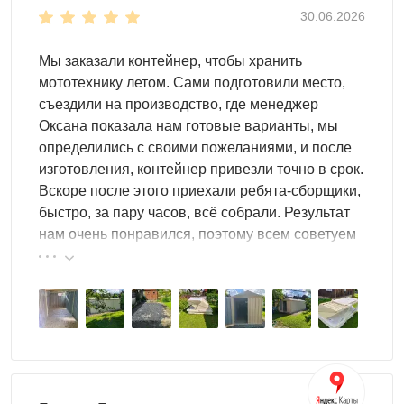
Если требуется небольшое помещение для хранения
30.06.2026
инвентаря и хозяйственных принадлежностей, обратите
внимание на небольшие контейнеры, длина которых не
Мы заказали контейнер, чтобы хранить
более 3 м. Такая конструкция подойдет для любого
мототехнику летом. Сами подготовили место,
участка. Выбирайте модель с плоской, односкатной или
съездили на производство, где менеджер
двускатной крышей в зависимости от своих
Оксана показала нам готовые варианты, мы
предпочтений.
определились с своими пожеланиями, и после
изготовления, контейнер привезли точно в срок.
Конструкция контейнера может быть усиленной или
Вскоре после этого приехали ребята-сборщики,
стандартной. Для хранения тяжелой техники и
быстро, за пару часов, всё собрали. Результат
мотоциклов, квадроциклов больше всего
нам очень понравился, поэтому всем советуем
подойдет
прочная усиленная модель с
эту фирму.
дополнительными ребрами жесткости
.?
Контейнер требуется для хранения вещей. Чем больше
его объемы, тем больше полезного пространства
внутри. Вы сможете разместить здесь:
садовый инвентарь