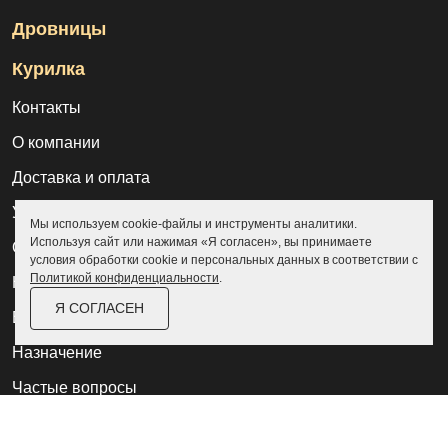
Дровницы
Курилка
Контакты
О компании
Доставка и оплата
Услуги
Мы используем cookie-файлы и инструменты аналитики.
Используя сайт или нажимая «Я согласен», вы принимаете
Отзывы
условия обработки cookie и персональных данных в соответствии с
Политикой конфиденциальности
.
Новости и статьи
Я СОГЛАСЕН
Выполненные проекты
Назначение
Частые вопросы
Дилерам