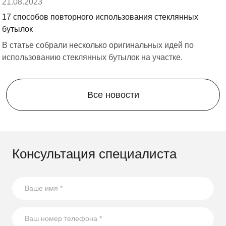
21.08.2023
форма обратного звонка, сообщение в мессенджере
или письмо на почту. Мы поможем реализовать любой
17 способов повторного использования стеклянных
проект, чтобы ваш участок стал функциональным и
бутылок
стильным!
В статье собрали несколько оригинальных идей по
использованию стеклянных бутылок на участке.
Компания Скогги предлагает большой выбор
по
доступным ценам для жителей
Санкт-Петербурга и
Ленинградской области
.
Все новости
Консультация специалиста