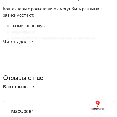
Контейнеры с рольставнями могут быть разными в
зависимости от:
размеров корпуса
вида крыши
типа корпуса: стандартный или усиленный
Читать далее
Как выбрать контейнер с рольставнями
SKOGGY?
При выборе контейнера важно учитывать, где он будет
установлен. Мы предлагаем использование хозблока на
любом участке:
Отзывы о нас
на производстве
Все отзывы
на даче
на торговой площадке
на стройке
MaxCoder
на АЗС и т.д.