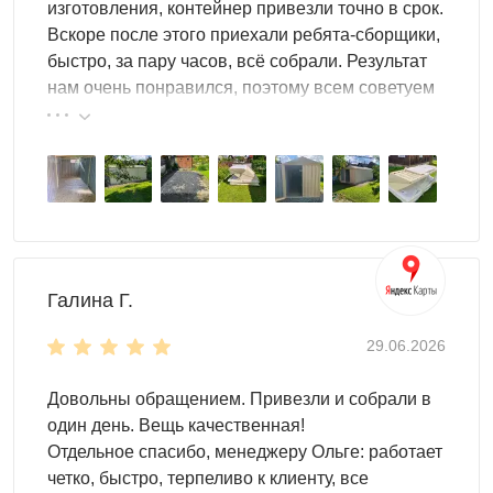
распространенная среди заказчиков модель –
изготовления, контейнер привезли точно в срок.
стандартная конструкция с плоской крышей.
Вскоре после этого приехали ребята-сборщики,
Односкатная или двускатная кровля также будут
быстро, за пару часов, всё собрали. Результат
органично смотреться.
нам очень понравился, поэтому всем советуем
эту фирму.
Для контейнера можно выбрать
усиленную
конструкцию
, оснащенную дополнительными ребрами
жесткости. Это идеально для хранения тяжелого и
крупногабаритного имущества, мототехники.
Чем просторнее контейнер, тем больше места внутри.
Вы без труда сможете разместить здесь любое
Галина Г.
имущество:
мебель
29.06.2026
игрушки
инвентарь для огорода
Довольны обращением. Привезли и собрали в
строительные материалы
один день. Вещь качественная!
любое оборудование
Отдельное спасибо, менеджеру Ольге: работает
мототехнику
четко, быстро, терпеливо к клиенту, все