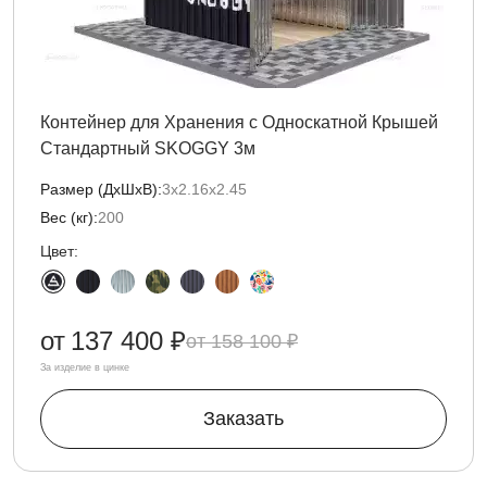
Контейнер для Хранения с Односкатной Крышей
Стандартный SKOGGY 3м
Размер (ДxШxВ):
3х2.16х2.45
Вес (кг):
200
Цвет:
от
137 400 ₽
158 100 ₽
За изделие в цинке
Заказать