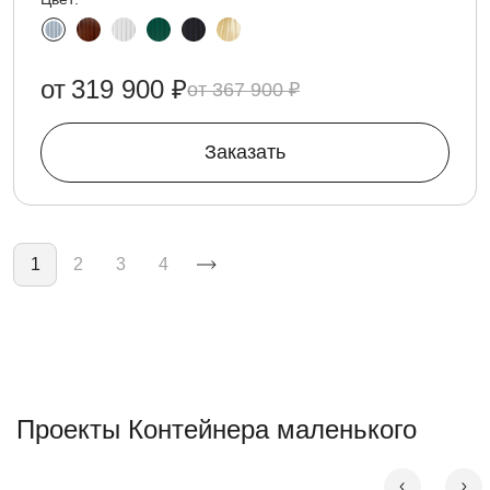
от
319 900 ₽
367 900 ₽
Заказать
Нумерация страниц
1
2
3
4
Проекты Контейнера маленького