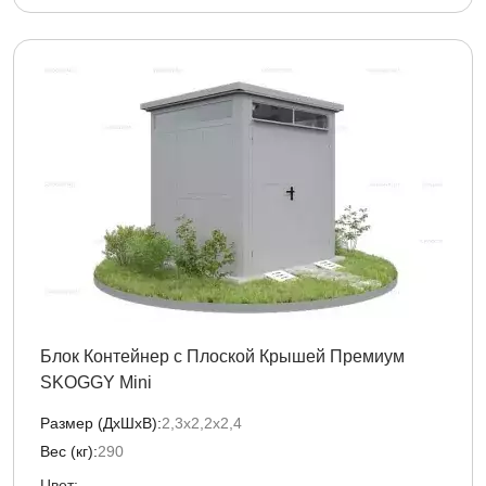
Блок Контейнер с Плоской Крышей Премиум
SKOGGY Mini
Размер (ДxШxВ):
2,3х2,2х2,4
Вес (кг):
290
Цвет: