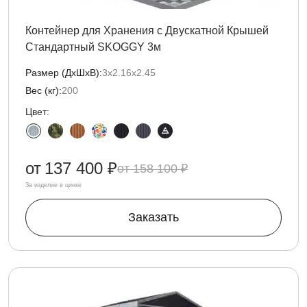
Контейнер для Хранения с Двускатной Крышей
Стандартный SKOGGY 3м
Размер (ДxШxВ):
3х2.16х2.45
Вес (кг):
200
Цвет:
от
137 400 ₽
158 100 ₽
За изделие в цинке
Заказать