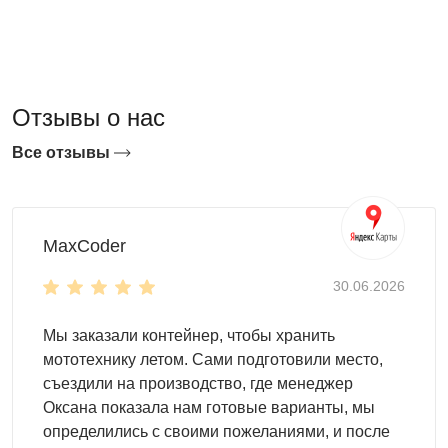
типом крыши
типом корпуса (усиленный или стандартный)
Как выбрать маленький контейнер
SKOGGY?
Отзывы о нас
Выбирая контейнер, учитывайте цель эксплуатации.
Все отзывы
Также важно помнить о месте использования. Мы
предлагаем установить хозблок:
на даче
на производственной площадке
MaxCoder
на стройке
30.06.2026
на торговой площади
на АЗС
Мы заказали контейнер, чтобы хранить
на складе и т.д.
мототехнику летом. Сами подготовили место,
Маленький контейнер – это небольшое сооружение,
съездили на производство, где менеджер
длина которого составляет 2-3 м. При этом здесь
Оксана показала нам готовые варианты, мы
поместится все необходимое. Наиболее
определились с своими пожеланиями, и после