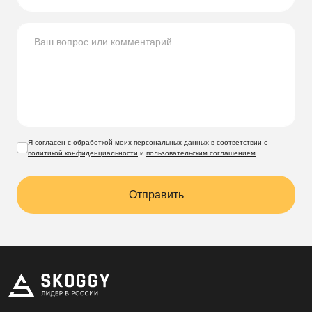
проект, чтобы ваш участок стал функциональным и
стильным!
Компания Скогги предлагает большой выбор
по
доступным ценам для жителей
Санкт-Петербурга и
Ленинградской области
.
Я согласен с обработкой моих персональных данных в соответствии с
политикой конфиденциальности
и
пользовательским соглашением
Отправить