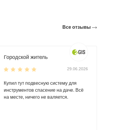
Все отзывы
блок длиной 2-3 м с плоской крышей. Но
ой до 6 м. Что касается крыши, она может
Городской житель
укцию
, которая защитит хозблок от
29.06.2026
отоциклы и т. д.
Купил тут подвесную систему для
 здесь:
инструментов спасение на даче. Всё
на месте, ничего не валяется.