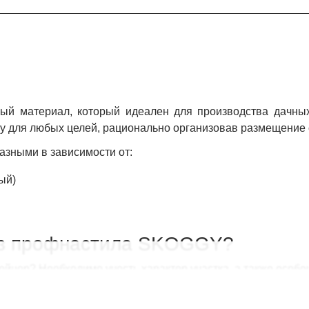
ый материал, который идеален для производства дачных 
ку для любых целей, рационально организовав размещение
азными в зависимости от:
ый)
 из профнастила SKOGGY?
ейнер? Необходимо учесть характер участка, а также особ
у хозблоков: