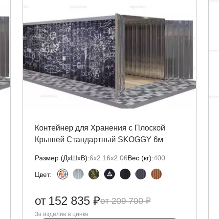
Контейнер для Хранения с Плоской
Крышей Стандартный SKOGGY 6м
Размер (ДxШxВ):
6х2.16х2.06
Вес (кг):
400
Цвет:
от
152 835 ₽
209 700 ₽
За изделие в цинке