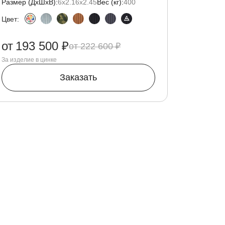
Размер (ДxШxВ):
6х2.16х2.45
Вес (кг):
400
Цвет:
от
193 500 ₽
222 600 ₽
За изделие в цинке
Заказать