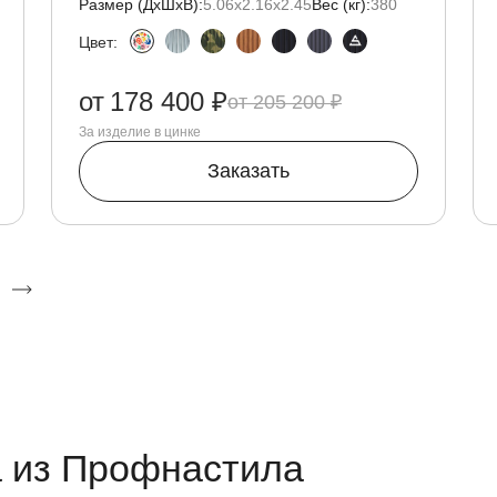
Размер (ДxШxВ):
5.06х2.16х2.45
Вес (кг):
380
Цвет:
от
178 400 ₽
205 200 ₽
За изделие в цинке
Заказать
 из Профнастила