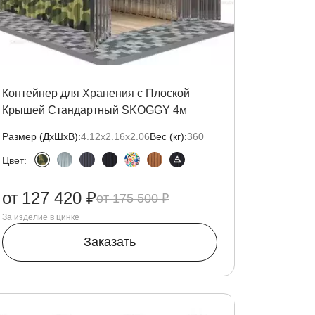
Контейнер для Хранения с Плоской
Крышей Стандартный SKOGGY 4м
Размер (ДxШxВ):
4.12х2.16х2.06
Вес (кг):
360
Цвет:
от
127 420 ₽
175 500 ₽
За изделие в цинке
Заказать