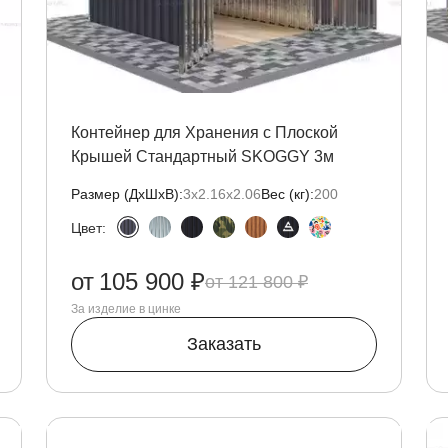
Контейнер для Хранения с Плоской
Крышей Стандартный SKOGGY 3м
Размер (ДxШxВ):
3х2.16х2.06
Вес (кг):
200
Цвет:
от
105 900 ₽
121 800 ₽
За изделие в цинке
Заказать