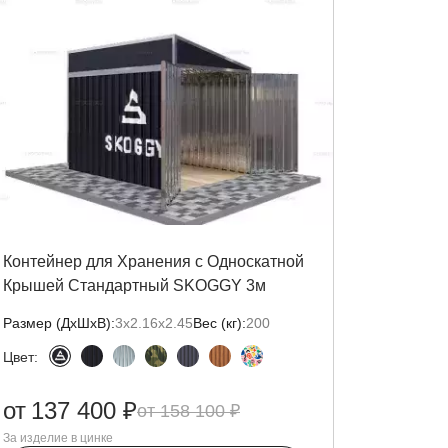
Контейнер для Хранения с Односкатной
Крышей Стандартный SKOGGY 3м
Размер (ДxШxВ):
3х2.16х2.45
Вес (кг):
200
Цвет:
от
137 400 ₽
158 100 ₽
За изделие в цинке