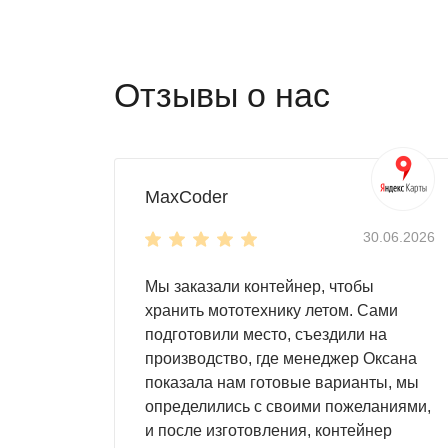
на производстве
на строительной площадке
на торговой площади
на даче
Отзывы о нас
на АЗС и т.д.
В контейнере из профнастила можно размест
можно также использовать более просторны
быть плоской, односкатной и двускатной. В
MaxCoder
Контейнер может использоваться в качестве
30.06.2026
перегрузок. Вы без опасений сможете размес
Мы заказали контейнер, чтобы
От размеров контейнера напрямую зависит, 
хранить мототехнику летом. Сами
оборудование любого размера
подготовили место, съездили на
домашние заготовки
производство, где менеджер Оксана
запас дров
показала нам готовые варианты, мы
детские игрушки
определились с своими пожеланиями,
инструменты и инвентарь
и после изготовления, контейнер