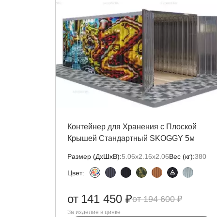
Контейнер для Хранения с Плоской
Крышей Стандартный SKOGGY 5м
Размер (ДxШxВ):
5.06х2.16х2.06
Вес (кг):
380
Цвет:
от
141 450 ₽
194 600 ₽
За изделие в цинке